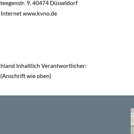
stee
gen
str. 9, 40474 Düsseldorf
Inter
net www.kvno.de
ch
land Inhaltlich Verantwortlicher:
 (Anschrift wie oben)