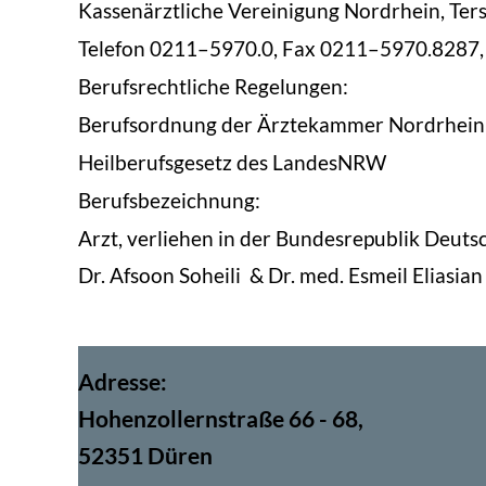
Kassenärztliche Vere
ini
gung Nor
drhein, Ter
Tele
fon 0211–5970.0, Fax 0211–5970.8287, 
Beruf
s
rechtliche Regelungen:
Beruf
sor
d
nung der Ärztekam
mer Nordrhein
Heil
beruf
s
ge
setz des Lan
desNRW
Berufs
beze
ich
nung:
Arzt, ver
liehen in der Bun
desre
pub
lik Deuts
Dr. Afsoon Soheili & Dr. med. Esmeil Eliasian
Adresse:
Hohenzollernstraße 66 - 68,
52351 Düren