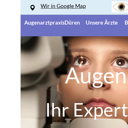
Wir in Google Map
Wir in Google Map
AugenarztpraxisDüren
Unsere Ärzte
B
Augena
Ihr Exper