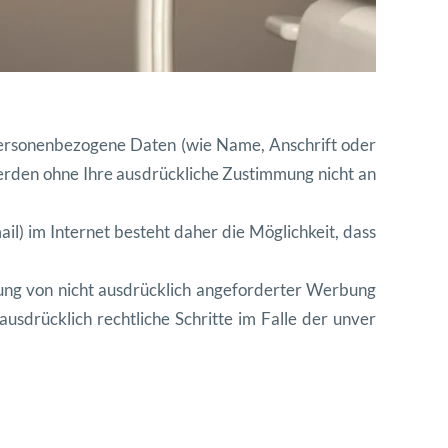
er
so
n
en
be
zo
gene Dat
en (wie Name, Anschrift oder
er
den ohne Ihre aus
drück
liche Zus
tim
mung nicht an
ail) im Inter
net beste
ht daher die Möglichkeit, dass
ng von nicht aus
drück
lich ange
fordert
er Wer
bung
 aus
drück
lich rechtliche Schritte im Falle der unver