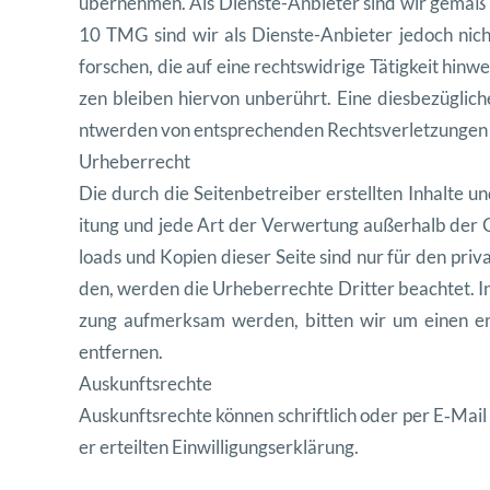
übernehmen. Als Dien
ste-Anbi
eter sind wir gemäß 
10 TMG sind wir als Dien
ste-Anbi
eter jedoch nich
forschen, die auf eine rechtswidrige Tätigkeit hin
we
zen bleiben hier
von unberührt. Eine dies
bezüglich
ntwer
den von entsprechen
den Rechtsver
let
zun
gen
Urhe
ber
recht
Die durch die Seit
en
be
treiber erstell
ten Inhalte u
itung und jede Art der Ver
w
er
tung außer
halb der 
loads und Kopi
en dieser Seite sind nur für den pri
va
den, wer
den die Urhe
ber
rechte Drit
ter beachtet. I
zung aufmerk
sam wer
den, bit
ten wir um einen e
entfernen.
Auskun
ft
srechte
Auskun
ft
srechte kön
nen schriftlich oder per E‑Ma
er erteil
ten Einwilligungserklärung.