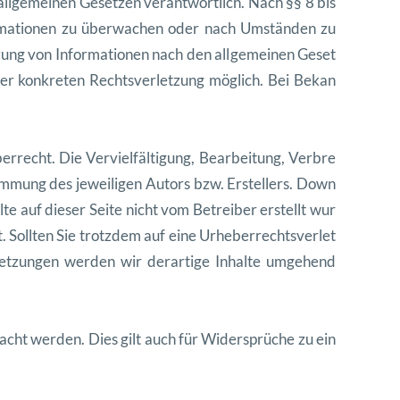
ll
ge
meinen Geset
zen ver
ant
wortlich. Nach §§ 8 bis
ma
tio
nen zu überwachen oder nach Umstän
den zu
ung von Infor
ma
tio
nen nach den all
ge
meinen Geset
er konkreten Rechtsver
let
zung möglich. Bei Bekan
ber
recht. Die Vervielfäl
ti
gung, Bear
beitung, Ver
bre
im
mung des jew
eili
gen Autors bzw. Erstellers. Down
alte auf dieser Seite nicht vom Betreiber erstellt wur
. Soll
ten Sie trotz
dem auf eine Urhe
ber
rechtsver
let
let
zun
gen wer
den wir der
ar
tige Inhalte umge
hend
acht wer
den. Dies gilt auch für Wider
sprüche zu ein