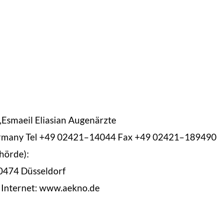
i,Esmaeil Eliasian Augenärzte
r
many Tel +49 02421–14044 Fax +49 02421–189490
hörde):
 40474 Düsseldorf
Inter
net: www.aekno.de