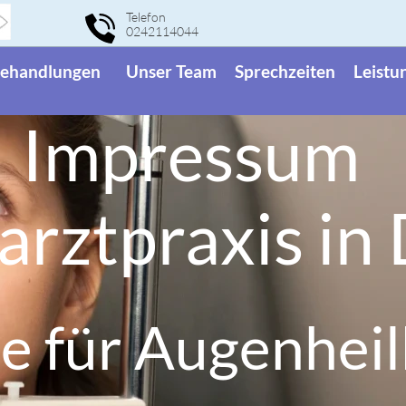
Telefon
0242114044
ehandlungen
Unser Team
Sprechzeiten
Leistu
Impressum
rztpraxis in
te für Augenhei