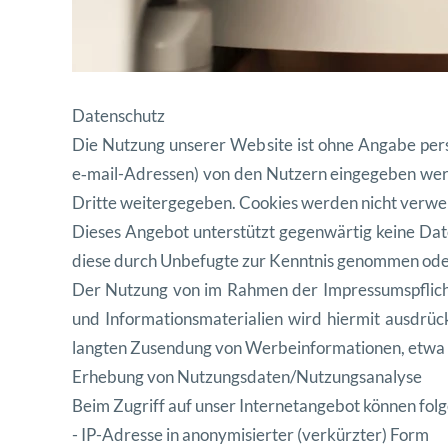
Daten
schutz
Die Nutzung unser
er Web
site ist ohne Angabe per
e‑mail-Adressen) von den Nutzern eingegeben we
Dritte weit
ergegeben. Cook
ies wer
den nicht verwe
Dieses Ange
bot unter
stützt gegen
wär
tig keine Da
diese durch Unbefugte zur Ken
nt
nis genom
men ode
Der Nutzung von im Rah
men der Impres
sum
spflic
und Infor
ma
tion
s
ma
te
ri
alien wird hier
mit aus
drüc
langten Zusendung von Wer
be
in
for
ma
tio
nen, etwa
Erhe
bung von Nutzungsdaten/Nutzungsanalyse
Beim Zugriff auf unser Inter
ne
tange
bot kön
nen fol
g
- IP-Adresse in anonymisiert
er (verkürzter) Form