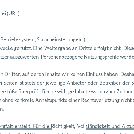
tei (URL)
, Betrieb
ssys
tem, Sprache
in
stel
lungetc.)
wecke genutzt. Eine Weit
er
gabe an Dritte erfol
gt nicht. Dies
tzer auszuw
erten. Per
so
n
en
be
zo
gene Nutzung
spro
file wer
de
en Drit
ter, auf deren Inhalte wir keinen Ein
fluss haben. Desha
n Seit
en ist stets der jew
eilige Anbi
eter oder Betreiber der S
ver
stöße über
prüft. Rechtswidrige Inhalte waren zum Zeit
pun
ch ohne konkrete Anhalt
spunk
te ein
er Rechtsver
let
zung nicht
n.
gfalt erstellt. Für die Richtigkeit, Voll
ständigkeit und Aktu