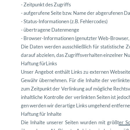
- Zeit
punkt des Zugriffs
- aufgerufene Seite bzw. Name der abgerufe
nen Da
- Sta
tus-Infor
ma
tio
nen (z.B. Fehlercodes)
- über
tra
gene Datenmenge
- Brows
er-Infor
ma
tio
nen (genutzter Web-Brows
er
Die Dat
en wer
den auss
chließlich für sta
tis
tis
che Z
darauf abzie
len, das Zugriffsver
hal
ten einzel
ner Nu
Haf
tung fürLinks
Unser Ange
bot enthält Links zu exter
nen Web
seit
Gewähr übernehmen. Für die Inhalte der ver
link
te
zum Zeit
punkt der Ver
linkung auf mögliche Rechts
inhaltliche Kon
trolle der ver
link
ten Seit
en ist jedo
gen wer
den wir der
ar
tige Links umge
hend entferne
Haf
tung für Inhalte
Die Inhalte unser
er Seit
en wur
den mit größter Sor