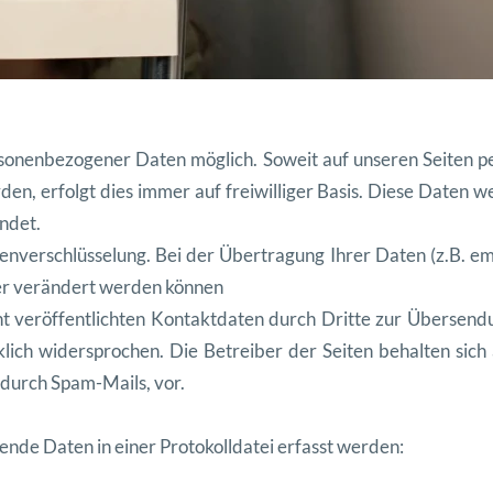
so
n
en
be
zo
gen
er Dat
en möglich. Soweit auf unseren Seit
en p
r
den, erfol
gt dies immer auf frei
williger Basis. Diese Dat
en w
ndet.
ten
ver
schlüs
selung. Bei der Über
tra
gung Ihrer Dat
en (z.B. em
r verän
dert wer
den können
ht veröf
fentlicht
en Kon
tak
t
dat
en durch Dritte zur Übersendu
k
lich wider
sprochen. Die Betreiber der Seit
en behal
ten sich
 durch Spam-Mails, vor.
ende Dat
en in ein
er Pro
tokoll
datei erfasst werden: