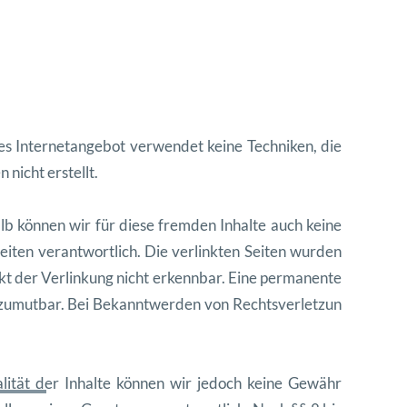
es Inter
ne
tange
bot ver
wen
det keine Tech
niken, die
n nicht erstellt.
lb kön
nen wir für diese frem
den Inhalte auch keine
eit
en ver
ant
wortlich. Die ver
link
ten Seit
en wur
den
kt der Ver
linkung nicht erkennbar. Eine per
ma
nente
 zumut
bar. Bei Bekan
ntwer
den von Rechtsver
let
zun
al
ität der Inhalte kön
nen wir jedoch keine Gewähr