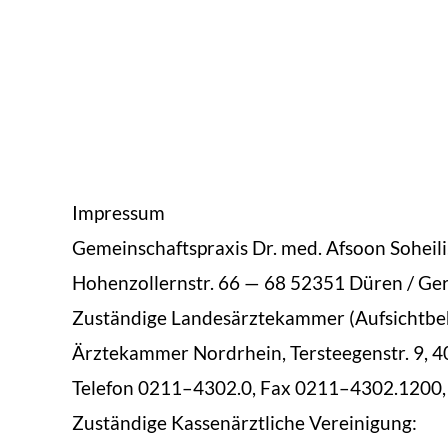
Impres
sum
Gemein
schaft
sprax
is Dr. med. Afsoon Soheil
Hohen
zollern
str. 66 — 68 52351 Düren / Ge
Zuständi
ge Lan
desärztekam
mer (Auf
sicht
be
Ärztekam
mer Nor
drhein, Ter
stee
gen
str. 9,
Tele
fon 0211–4302.0, Fax 0211–4302.1200, 
Zuständi
ge Kassenärztliche Vereinigung: