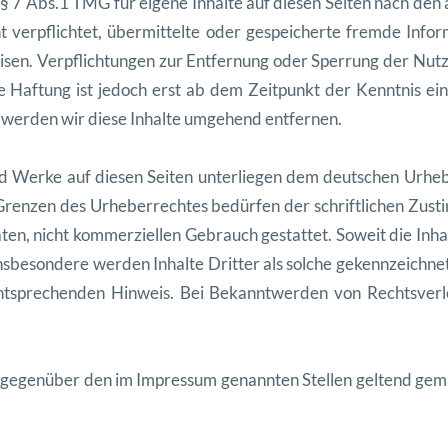
§ 7 Abs.1 TMG für eigene Inhalte auf diesen Seit
en nach den a
t verpflichtet, über
mit
telte oder gespe
icherte fremde Infor
isen. Verpflich
tun
gen zur Ent
fer
nung oder Sper
rung der Nutz
e Haf
tung ist jedoch erst ab dem Zeit
punkt der Ken
nt
nis ein
 wer
den wir diese Inhalte umge
hend entfernen.
nd Werke auf diesen Seit
en unter
liegen dem deutschen Urhe
Gren
zen des Urhe
ber
recht
es bedür
fen der schriftlichen Zus
t
t
en, nicht kom
merziellen Gebrauch ges
tat
tet. Soweit die Inh
ns
beson
dere wer
den Inhalte Drit
ter als solche gekennze
ich
net
ntsprechen
den Hin
weis. Bei Bekan
ntwer
den von Rechtsver
il gegenüber den im Impres
sum genan
nten Stellen gel
tend gem